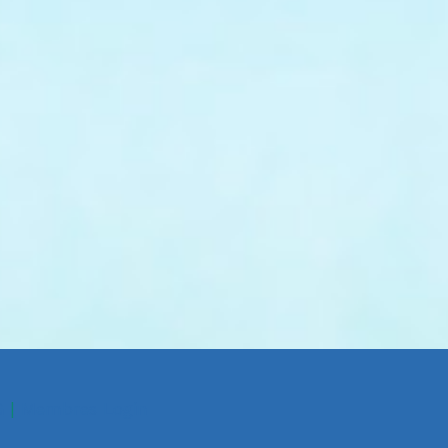
G
|
Membres Login