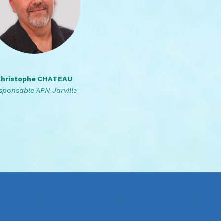
Christophe CHATEAU
sponsable APN Jarville
basloise
|
Jlavz-Conception
|
Mentions légales
|
RGP