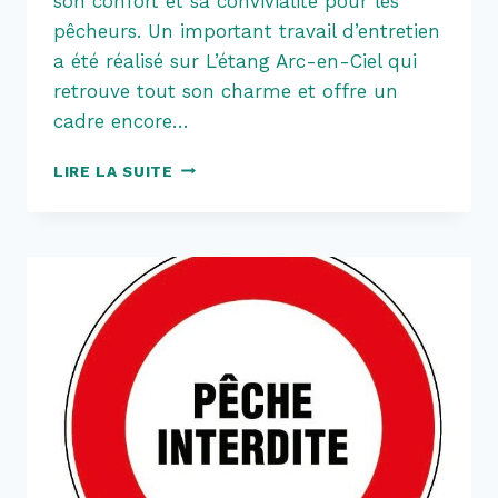
son confort et sa convivialité pour les
pêcheurs. Un important travail d’entretien
a été réalisé sur L’étang Arc-en-Ciel qui
retrouve tout son charme et offre un
cadre encore…
DES
LIRE LA SUITE
BERGES
DÉGAGÉES
POUR
PLUS
DE
CONFORT
À
L’ÉTANG
ARC-
EN-
CIEL.