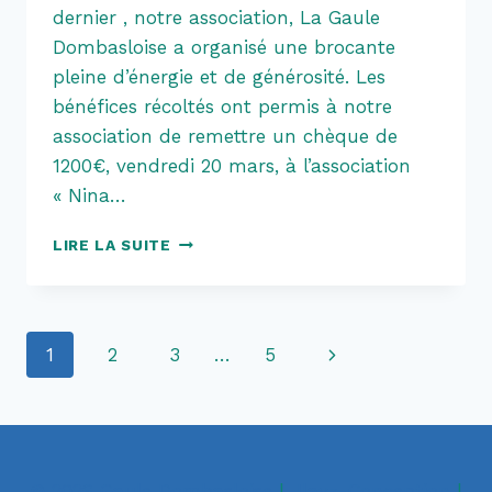
dernier , notre association, La Gaule
Dombasloise a organisé une brocante
pleine d’énergie et de générosité. Les
bénéfices récoltés ont permis à notre
association de remettre un chèque de
1200€, vendredi 20 mars, à l’association
« Nina…
UNE
LIRE LA SUITE
BROCANTE
PLEINE
DE
SENS
Navigation
Page
1
2
3
…
5
!
de
suivante
page
© 2026 Gaule Dombasloise
|
Jlavz-Conception
|