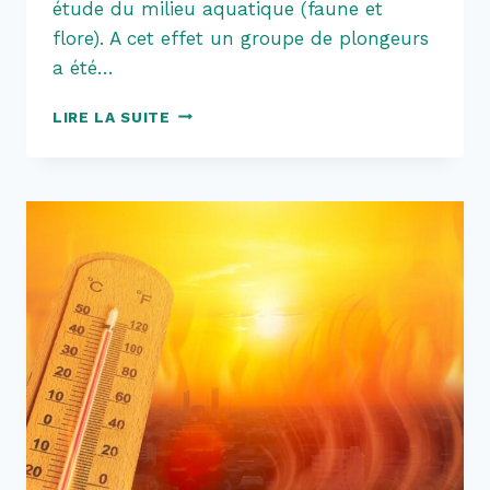
étude du milieu aquatique (faune et
flore). A cet effet un groupe de plongeurs
a été…
PÊCHE
LIRE LA SUITE
INTERDITE
SUR
L’ÉTANG
DU
NIL
–
SAMEDI
06
JUIN
2026