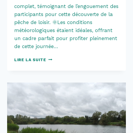
complet, témoignant de l’engouement des
participants pour cette découverte de la
pêche de loisir. 🌞Les conditions
météorologiques étaient idéales, offrant
un cadre parfait pour profiter pleinement
de cette journée…
UNE
LIRE LA SUITE
BELLE
RÉUSSITE
POUR
LA
JOURNÉE
D’INITIATION
À
LA
PÊCHE
DU
22
JUILLET