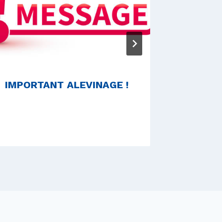
IMPORTANT ALEVINAGE !
Les No
la carp