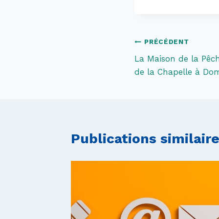
Navigation
PRÉCÉDENT
La Maison de la Pêch
de
de la Chapelle à Do
l’article
Publications similair