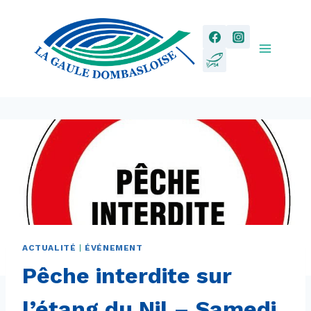
Aller
au
contenu
ACTUALITÉ
|
ÉVÉNEMENT
Pêche interdite sur
l’étang du Nil – Samedi